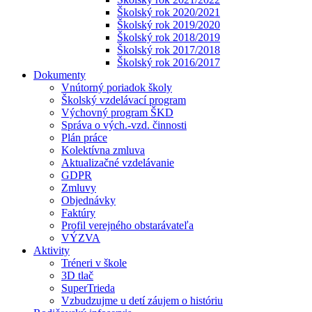
Školský rok 2020/2021
Školský rok 2019/2020
Školský rok 2018/2019
Školský rok 2017/2018
Školský rok 2016/2017
Dokumenty
Vnútorný poriadok školy
Školský vzdelávací program
Výchovný program ŠKD
Správa o vých.-vzd. činnosti
Plán práce
Kolektívna zmluva
Aktualizačné vzdelávanie
GDPR
Zmluvy
Objednávky
Faktúry
Profil verejného obstarávateľa
VÝZVA
Aktivity
Tréneri v škole
3D tlač
SuperTrieda
Vzbudzujme u detí záujem o históriu