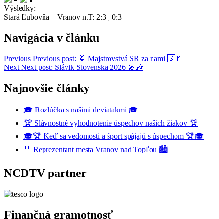
Výsledky:
Stará Ľubovňa – Vranov n.T: 2:3 , 0:3
Navigácia v článku
Previous
Previous post:
🥋 Majstrovstvá SR za nami 🇸🇰
Next
Next post:
Slávik Slovenska 2026 🎤🎶
Najnovšie články
🎓 Rozlúčka s našimi deviatakmi 🎓
🏆 Slávnostné vyhodnotenie úspechov našich žiakov 🏆
🎓🏆 Keď sa vedomosti a šport spájajú s úspechom 🏆🎓
🏅 Reprezentant mesta Vranov nad Topľou 🏙️
NCDTV partner
Finančná gramotnosť