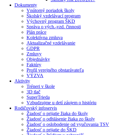
Dokumenty
Vnútorný poriadok školy
Školský vzdelávací program
Výchovný program ŠKD
Správa o vých.-vzd. činnosti
Plán práce
Kolektívna zmluva
Aktualizačné vzdelávanie
GDPR
Zmluvy
Objednávky
Faktúry
Profil verejného obstarávateľa
VÝZVA
Aktivity
Tréneri v škole
3D tlač
SuperTrieda
Vzbudzujme u detí záujem o históriu
Rodičovský infoservis
Žiadosť o prijatie žiaka do školy
Žiadosť o odhlásenie žiaka zo školy
Žiadosť o oslobodenie od vyučovania TSV
Žiadosť o prijatie do ŠKD