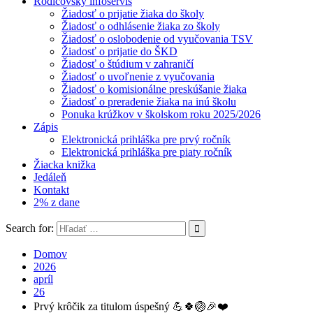
Rodičovský infoservis
Žiadosť o prijatie žiaka do školy
Žiadosť o odhlásenie žiaka zo školy
Žiadosť o oslobodenie od vyučovania TSV
Žiadosť o prijatie do ŠKD
Žiadosť o štúdium v zahraničí
Žiadosť o uvoľnenie z vyučovania
Žiadosť o komisionálne preskúšanie žiaka
Žiadosť o preradenie žiaka na inú školu
Ponuka krúžkov v školskom roku 2025/2026
Zápis
Elektronická prihláška pre prvý ročník
Elektronická prihláška pre piaty ročník
Žiacka knižka
Jedáleň
Kontakt
2% z dane
Search for:
Domov
2026
apríl
26
Prvý krôčik za titulom úspešný 💪🍀🏐🎉❤️