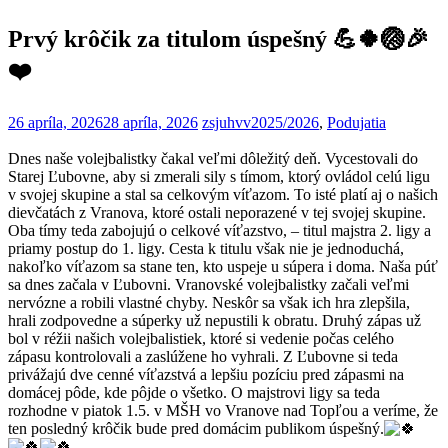
Prvý krôčik za titulom úspešný 💪🍀🏐🎉
❤️
26 apríla, 2026
28 apríla, 2026
zsjuhvv
2025/2026
,
Podujatia
Dnes naše volejbalistky čakal veľmi dôležitý deň. Vycestovali do
Starej Ľubovne, aby si zmerali sily s tímom, ktorý ovládol celú ligu
v svojej skupine a stal sa celkovým víťazom. To isté platí aj o našich
dievčatách z Vranova, ktoré ostali neporazené v tej svojej skupine.
Oba tímy teda zabojujú o celkové víťazstvo, – titul majstra 2. ligy a
priamy postup do 1. ligy. Cesta k titulu však nie je jednoduchá,
nakoľko víťazom sa stane ten, kto uspeje u súpera i doma. Naša púť
sa dnes začala v Ľubovni. Vranovské volejbalistky začali veľmi
nervózne a robili vlastné chyby. Neskôr sa však ich hra zlepšila,
hrali zodpovedne a súperky už nepustili k obratu. Druhý zápas už
bol v réžii našich volejbalistiek, ktoré si vedenie počas celého
zápasu kontrolovali a zaslúžene ho vyhrali. Z Ľubovne si teda
privážajú dve cenné víťazstvá a lepšiu pozíciu pred zápasmi na
domácej pôde, kde pôjde o všetko. O majstrovi ligy sa teda
rozhodne v piatok 1.5. v MŠH vo Vranove nad Topľou a veríme, že
ten posledný krôčik bude pred domácim publikom úspešný.