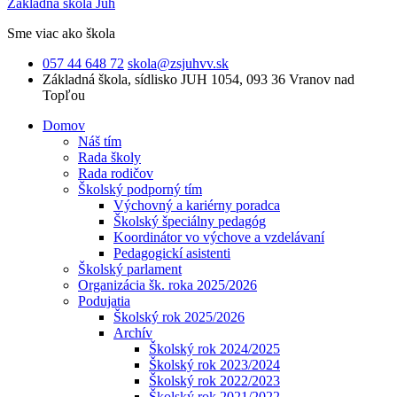
Základná škola Juh
Sme viac ako škola
057 44 648 72
skola@zsjuhvv.sk
Základná škola,
sídlisko JUH 1054, 093 36 Vranov nad
Topľou
Domov
Náš tím
Rada školy
Rada rodičov
Školský podporný tím
Výchovný a kariérny poradca
Školský špeciálny pedagóg
Koordinátor vo výchove a vzdelávaní
Pedagogickí asistenti
Školský parlament
Organizácia šk. roka 2025/2026
Podujatia
Školský rok 2025/2026
Archív
Školský rok 2024/2025
Školský rok 2023/2024
Školský rok 2022/2023
Školský rok 2021/2022