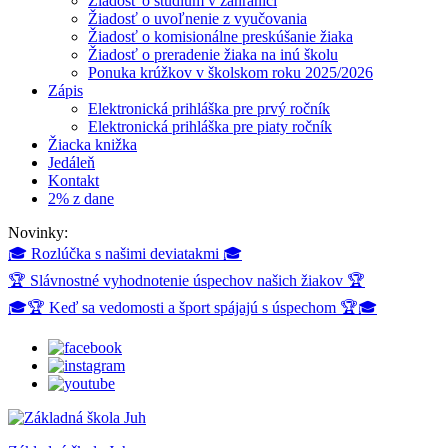
Žiadosť o štúdium v zahraničí
Žiadosť o uvoľnenie z vyučovania
Žiadosť o komisionálne preskúšanie žiaka
Žiadosť o preradenie žiaka na inú školu
Ponuka krúžkov v školskom roku 2025/2026
Zápis
Elektronická prihláška pre prvý ročník
Elektronická prihláška pre piaty ročník
Žiacka knižka
Jedáleň
Kontakt
2% z dane
Novinky:
🎓 Rozlúčka s našimi deviatakmi 🎓
🏆 Slávnostné vyhodnotenie úspechov našich žiakov 🏆
🎓🏆 Keď sa vedomosti a šport spájajú s úspechom 🏆🎓