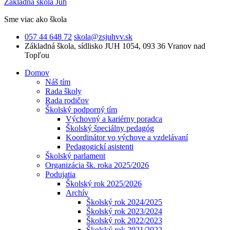
Základná škola Juh
Sme viac ako škola
057 44 648 72
skola@zsjuhvv.sk
Základná škola,
sídlisko JUH 1054, 093 36 Vranov nad
Topľou
Domov
Náš tím
Rada školy
Rada rodičov
Školský podporný tím
Výchovný a kariérny poradca
Školský špeciálny pedagóg
Koordinátor vo výchove a vzdelávaní
Pedagogickí asistenti
Školský parlament
Organizácia šk. roka 2025/2026
Podujatia
Školský rok 2025/2026
Archív
Školský rok 2024/2025
Školský rok 2023/2024
Školský rok 2022/2023
Školský rok 2021/2022