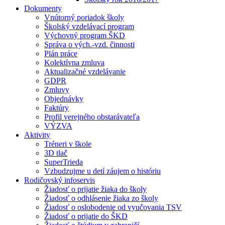
Dokumenty
Vnútorný poriadok školy
Školský vzdelávací program
Výchovný program ŠKD
Správa o vých.-vzd. činnosti
Plán práce
Kolektívna zmluva
Aktualizačné vzdelávanie
GDPR
Zmluvy
Objednávky
Faktúry
Profil verejného obstarávateľa
VÝZVA
Aktivity
Tréneri v škole
3D tlač
SuperTrieda
Vzbudzujme u detí záujem o históriu
Rodičovský infoservis
Žiadosť o prijatie žiaka do školy
Žiadosť o odhlásenie žiaka zo školy
Žiadosť o oslobodenie od vyučovania TSV
Žiadosť o prijatie do ŠKD