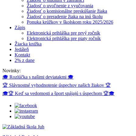
Žiadosť o štúdium v zahraničí
Žiadosť o uvoľnenie z vyučovania
Žiadosť o komisionálne preskúšanie žiaka
Žiadosť o preradenie žiaka na inú školu
Ponuka krúžkov v školskom roku 2025/2026
Zápis
Elektronická prihláška pre prvý ročník
Elektronická prihláška pre piaty ročník
Žiacka knižka
Jedáleň
Kontakt
2% z dane
Novinky:
🎓 Rozlúčka s našimi deviatakmi 🎓
🏆 Slávnostné vyhodnotenie úspechov našich žiakov 🏆
🎓🏆 Keď sa vedomosti a šport spájajú s úspechom 🏆🎓