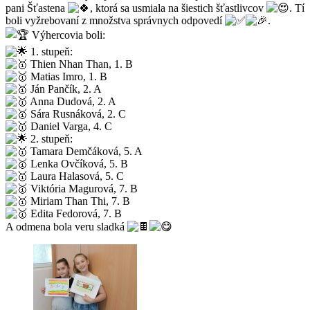
pani Šťastena
, ktorá sa usmiala na šiestich šťastlivcov
. Tí
boli vyžrebovaní z množstva správnych odpovedí
.
Výhercovia boli:
1. stupeň:
Thien Nhan Than, 1. B
Matias Imro, 1. B
Ján Pančík, 2. A
Anna Dudová, 2. A
Sára Rusnáková, 2. C
Daniel Varga, 4. C
2. stupeň:
Tamara Demčáková, 5. A
Lenka Ovčíková, 5. B
Laura Halasová, 5. C
Viktória Magurová, 7. B
Miriam Than Thi, 7. B
Edita Fedorová, 7. B
A odmena bola veru sladká