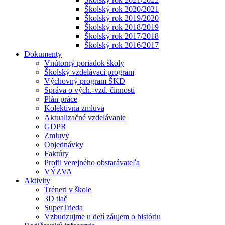
Školský rok 2020/2021
Školský rok 2019/2020
Školský rok 2018/2019
Školský rok 2017/2018
Školský rok 2016/2017
Dokumenty
Vnútorný poriadok školy
Školský vzdelávací program
Výchovný program ŠKD
Správa o vých.-vzd. činnosti
Plán práce
Kolektívna zmluva
Aktualizačné vzdelávanie
GDPR
Zmluvy
Objednávky
Faktúry
Profil verejného obstarávateľa
VÝZVA
Aktivity
Tréneri v škole
3D tlač
SuperTrieda
Vzbudzujme u detí záujem o históriu