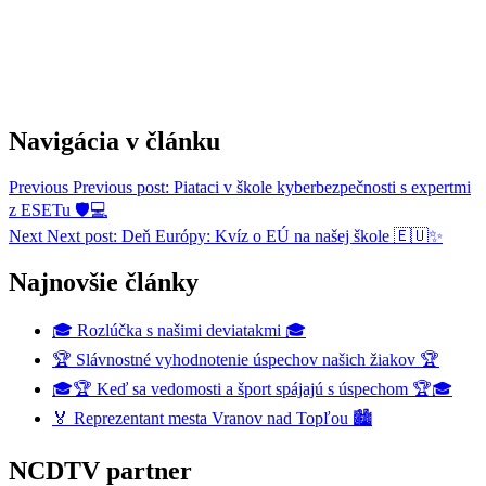
Navigácia v článku
Previous
Previous post:
Piataci v škole kyberbezpečnosti s expertmi
z ESETu 🛡️💻
Next
Next post:
Deň Európy: Kvíz o EÚ na našej škole 🇪🇺✨
Najnovšie články
🎓 Rozlúčka s našimi deviatakmi 🎓
🏆 Slávnostné vyhodnotenie úspechov našich žiakov 🏆
🎓🏆 Keď sa vedomosti a šport spájajú s úspechom 🏆🎓
🏅 Reprezentant mesta Vranov nad Topľou 🏙️
NCDTV partner