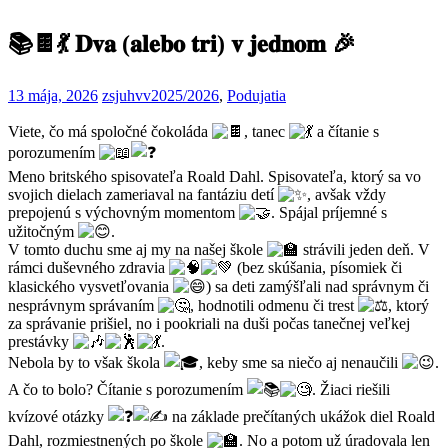
📚🍫💃 𝐃𝐯𝐚 (𝐚𝐥𝐞𝐛𝐨 𝐭𝐫𝐢) 𝐯 𝐣𝐞𝐝𝐧𝐨𝐦 🎉
13 mája, 2026
zsjuhvv
2025/2026
,
Podujatia
Viete, čo má spoločné čokoláda
, tanec
a čítanie s
porozumením
Meno britského spisovateľa Roald Dahl. Spisovateľa, ktorý sa vo
svojich dielach zameriaval na fantáziu detí
, avšak vždy
prepojenú s výchovným momentom
. Spájal príjemné s
užitočným
.
V tomto duchu sme aj my na našej škole
strávili jeden deň. V
rámci duševného zdravia
(bez skúšania, písomiek či
klasického vysvetľovania
) sa deti zamýšľali nad správnym či
nesprávnym správaním
, hodnotili odmenu či trest
, ktorý
za správanie prišiel, no i pookriali na duši počas tanečnej veľkej
prestávky
.
Nebola by to však škola
, keby sme sa niečo aj nenaučili
.
A čo to bolo? Čítanie s porozumením
. Žiaci riešili
kvízové otázky
na základe prečítaných ukážok diel Roald
Dahl, rozmiestnených po škole
. No a potom už úradovala len