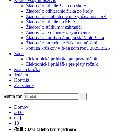
Rodičovský infoservis
Žiadosť o prijatie žiaka do školy
Žiadosť o odhlásenie žiaka zo školy
Žiadosť o oslobodenie od vyučovania TSV
Žiadosť o prijatie do ŠKD
Žiadosť o štúdium v zahraničí
Žiadosť o uvoľnenie z vyučovania
Žiadosť o komisionálne preskúšanie žiaka
Žiadosť o preradenie žiaka na inú školu
Ponuka krúžkov v školskom roku 2025/2026
Zápis
Elektronická prihláška pre prvý ročník
Elektronická prihláška pre piaty ročník
Žiacka knižka
Jedáleň
Kontakt
2% z dane
Search for:
Domov
2026
máj
13
📚🍫💃 𝐃𝐯𝐚 (𝐚𝐥𝐞𝐛𝐨 𝐭𝐫𝐢) 𝐯 𝐣𝐞𝐝𝐧𝐨𝐦 🎉