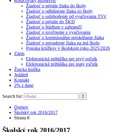
Rodičovský infoservis
Žiadosť o prijatie žiaka do školy
Žiadosť o odhlásenie žiaka zo školy
Žiadosť o oslobodenie od vyučovania TSV
Žiadosť o prijatie do ŠKD
Žiadosť o štúdium v zahraničí
Žiadosť o uvoľnenie z vyučovania
Žiadosť o komisionálne preskúšanie žiaka
Žiadosť o preradenie žiaka na inú školu
Ponuka krúžkov v školskom roku 2025/2026
Zápis
Elektronická prihláška pre prvý ročník
Elektronická prihláška pre piaty ročník
Žiacka knižka
Jedáleň
Kontakt
2% z dane
Search for:
Domov
Školský rok 2016/2017
Strana 8
Školský rok 2016/2017