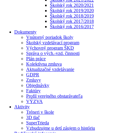
Školský rok 2020/2021
Školský rok 2019/2020
Školský rok 2018/2019
Školský rok 2017/2018
Školský rok 2016/2017
Dokumenty
Vnútorný poriadok školy
Školský vzdelávací program
Výchovný program ŠKD
Správa o vých.-vzd. činnosti
Plán práce
Kolektívna zmluva
Aktualizačné vzdelávanie
GDPR
Zmluvy
Objednávky
Faktúry
Profil verejného obstarávateľa
VÝZVA
Aktivity
Tréneri v škole
3D tlač
SuperTrieda
Vzbudzujme u detí záujem o históriu