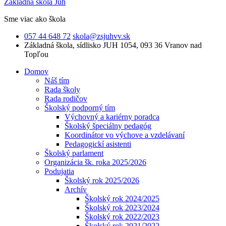
Základná škola Juh
Sme viac ako škola
057 44 648 72
skola@zsjuhvv.sk
Základná škola,
sídlisko JUH 1054, 093 36 Vranov nad
Topľou
Domov
Náš tím
Rada školy
Rada rodičov
Školský podporný tím
Výchovný a kariérny poradca
Školský špeciálny pedagóg
Koordinátor vo výchove a vzdelávaní
Pedagogickí asistenti
Školský parlament
Organizácia šk. roka 2025/2026
Podujatia
Školský rok 2025/2026
Archív
Školský rok 2024/2025
Školský rok 2023/2024
Školský rok 2022/2023
Školský rok 2021/2022