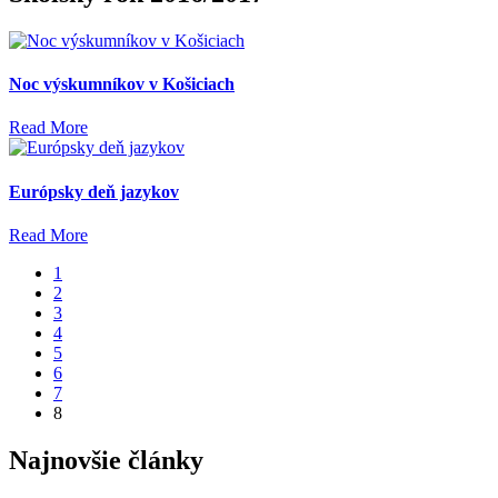
Noc výskumníkov v Košiciach
Read More
Európsky deň jazykov
Read More
1
2
3
4
5
6
7
8
Najnovšie články