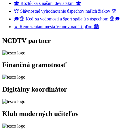
🎓 Rozlúčka s našimi deviatakmi 🎓
🏆 Slávnostné vyhodnotenie úspechov našich žiakov 🏆
🎓🏆 Keď sa vedomosti a šport spájajú s úspechom 🏆🎓
🏅 Reprezentant mesta Vranov nad Topľou 🏙️
NCDTV partner
Finančná gramotnosť
Digitálny koordinátor
Klub moderných učiteľov