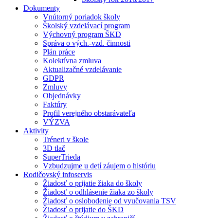
Dokumenty
Vnútorný poriadok školy
Školský vzdelávací program
Výchovný program ŠKD
Správa o vých.-vzd. činnosti
Plán práce
Kolektívna zmluva
Aktualizačné vzdelávanie
GDPR
Zmluvy
Objednávky
Faktúry
Profil verejného obstarávateľa
VÝZVA
Aktivity
Tréneri v škole
3D tlač
SuperTrieda
Vzbudzujme u detí záujem o históriu
Rodičovský infoservis
Žiadosť o prijatie žiaka do školy
Žiadosť o odhlásenie žiaka zo školy
Žiadosť o oslobodenie od vyučovania TSV
Žiadosť o prijatie do ŠKD