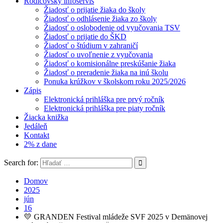
Rodičovský infoservis
Žiadosť o prijatie žiaka do školy
Žiadosť o odhlásenie žiaka zo školy
Žiadosť o oslobodenie od vyučovania TSV
Žiadosť o prijatie do ŠKD
Žiadosť o štúdium v zahraničí
Žiadosť o uvoľnenie z vyučovania
Žiadosť o komisionálne preskúšanie žiaka
Žiadosť o preradenie žiaka na inú školu
Ponuka krúžkov v školskom roku 2025/2026
Zápis
Elektronická prihláška pre prvý ročník
Elektronická prihláška pre piaty ročník
Žiacka knižka
Jedáleň
Kontakt
2% z dane
Search for:
Domov
2025
jún
16
💛 GRANDEN Festival mládeže SVF 2025 v Demänovej