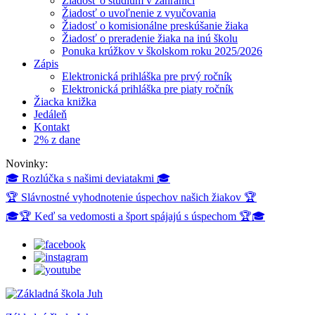
Žiadosť o štúdium v zahraničí
Žiadosť o uvoľnenie z vyučovania
Žiadosť o komisionálne preskúšanie žiaka
Žiadosť o preradenie žiaka na inú školu
Ponuka krúžkov v školskom roku 2025/2026
Zápis
Elektronická prihláška pre prvý ročník
Elektronická prihláška pre piaty ročník
Žiacka knižka
Jedáleň
Kontakt
2% z dane
Novinky:
🎓 Rozlúčka s našimi deviatakmi 🎓
🏆 Slávnostné vyhodnotenie úspechov našich žiakov 🏆
🎓🏆 Keď sa vedomosti a šport spájajú s úspechom 🏆🎓