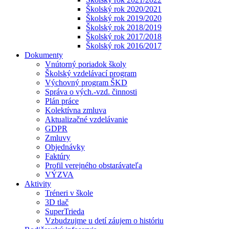
Školský rok 2020/2021
Školský rok 2019/2020
Školský rok 2018/2019
Školský rok 2017/2018
Školský rok 2016/2017
Dokumenty
Vnútorný poriadok školy
Školský vzdelávací program
Výchovný program ŠKD
Správa o vých.-vzd. činnosti
Plán práce
Kolektívna zmluva
Aktualizačné vzdelávanie
GDPR
Zmluvy
Objednávky
Faktúry
Profil verejného obstarávateľa
VÝZVA
Aktivity
Tréneri v škole
3D tlač
SuperTrieda
Vzbudzujme u detí záujem o históriu