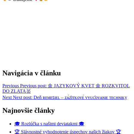
Navigácia v článku
Previous
Previous post:
🌼 JAZYKOVÝ KVET 🌼 ROZKVITOL
DO ZLATA🥇
Next
Next post:
Deň ʀᴇᴍᴇꜱɪᴇʟ – ᴢᴀ́ᴢ̌ɪᴛᴋᴏᴠᴇ́ ᴠʏᴜᴄ̌ᴏᴠᴀɴɪᴇ ᴛᴇᴄʜɴɪᴋy
Najnovšie články
🎓 Rozlúčka s našimi deviatakmi 🎓
🏆 Slávnostné vyhodnotenie úspechov našich žiakov 🏆