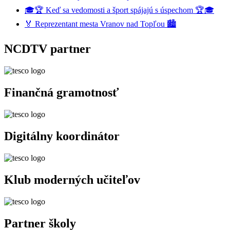
🎓🏆 Keď sa vedomosti a šport spájajú s úspechom 🏆🎓
🏅 Reprezentant mesta Vranov nad Topľou 🏙️
NCDTV partner
Finančná gramotnosť
Digitálny koordinátor
Klub moderných učiteľov
Partner školy