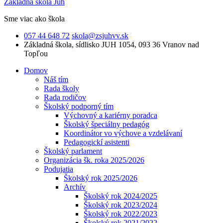
Základná škola Juh
Sme viac ako škola
057 44 648 72
skola@zsjuhvv.sk
Základná škola,
sídlisko JUH 1054, 093 36 Vranov nad
Topľou
Domov
Náš tím
Rada školy
Rada rodičov
Školský podporný tím
Výchovný a kariérny poradca
Školský špeciálny pedagóg
Koordinátor vo výchove a vzdelávaní
Pedagogickí asistenti
Školský parlament
Organizácia šk. roka 2025/2026
Podujatia
Školský rok 2025/2026
Archív
Školský rok 2024/2025
Školský rok 2023/2024
Školský rok 2022/2023
Školský rok 2021/2022