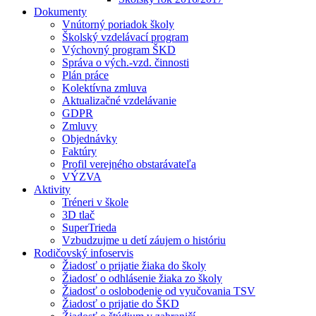
Dokumenty
Vnútorný poriadok školy
Školský vzdelávací program
Výchovný program ŠKD
Správa o vých.-vzd. činnosti
Plán práce
Kolektívna zmluva
Aktualizačné vzdelávanie
GDPR
Zmluvy
Objednávky
Faktúry
Profil verejného obstarávateľa
VÝZVA
Aktivity
Tréneri v škole
3D tlač
SuperTrieda
Vzbudzujme u detí záujem o históriu
Rodičovský infoservis
Žiadosť o prijatie žiaka do školy
Žiadosť o odhlásenie žiaka zo školy
Žiadosť o oslobodenie od vyučovania TSV
Žiadosť o prijatie do ŠKD