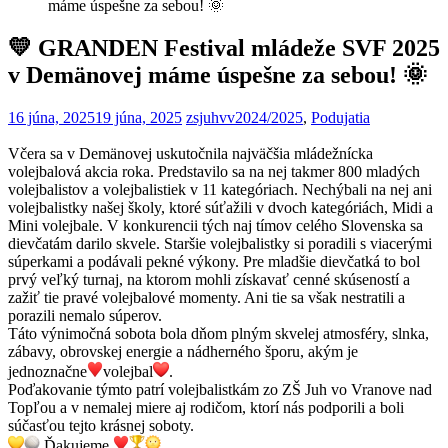
máme úspešne za sebou! 🌞
💛 GRANDEN Festival mládeže SVF 2025
v Demänovej máme úspešne za sebou! 🌞
16 júna, 2025
19 júna, 2025
zsjuhvv
2024/2025
,
Podujatia
Včera sa v Demänovej uskutočnila najväčšia mládežnícka
volejbalová akcia roka. Predstavilo sa na nej takmer 800 mladých
volejbalistov a volejbalistiek v 11 kategóriach. Nechýbali na nej ani
volejbalistky našej školy, ktoré súťažili v dvoch kategóriách, Midi a
Mini volejbale. V konkurencii tých naj tímov celého Slovenska sa
dievčatám darilo skvele. Staršie volejbalistky si poradili s viacerými
súperkami a podávali pekné výkony. Pre mladšie dievčatká to bol
prvý veľký turnaj, na ktorom mohli získavať cenné skúseností a
zažiť tie pravé volejbalové momenty. Ani tie sa však nestratili a
porazili nemalo súperov.
Táto výnimočná sobota bola dňom plným skvelej atmosféry, slnka,
zábavy, obrovskej energie a nádherného šporu, akým je
jednoznačne
volejbal
.
Poďakovanie týmto patrí volejbalistkám zo ZŠ Juh vo Vranove nad
Topľou a v nemalej miere aj rodičom, ktorí nás podporili a boli
súčasťou tejto krásnej soboty.
Ďakujeme