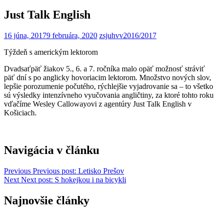
Just Talk English
16 júna, 2017
9 februára, 2020
zsjuhvv
2016/2017
Týždeň s americkým lektorom
Dvadsaťpäť žiakov 5., 6. a 7. ročníka malo opäť možnosť stráviť
päť dní s po anglicky hovoriacim lektorom. Množstvo nových slov,
lepšie porozumenie počutého, rýchlejšie vyjadrovanie sa – to všetko
sú výsledky intenzívneho vyučovania angličtiny, za ktoré tohto roku
vďačíme Wesley Callowayovi z agentúry Just Talk English v
Košiciach.
Navigácia v článku
Previous
Previous post:
Letisko Prešov
Next
Next post:
S hokejkou i na bicykli
Najnovšie články