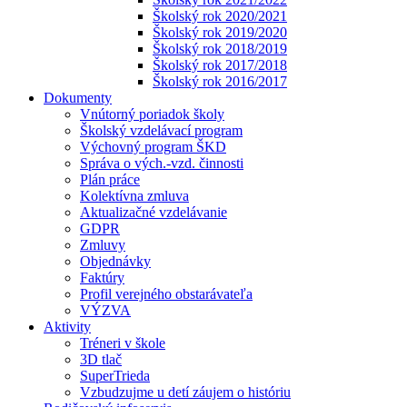
Školský rok 2020/2021
Školský rok 2019/2020
Školský rok 2018/2019
Školský rok 2017/2018
Školský rok 2016/2017
Dokumenty
Vnútorný poriadok školy
Školský vzdelávací program
Výchovný program ŠKD
Správa o vých.-vzd. činnosti
Plán práce
Kolektívna zmluva
Aktualizačné vzdelávanie
GDPR
Zmluvy
Objednávky
Faktúry
Profil verejného obstarávateľa
VÝZVA
Aktivity
Tréneri v škole
3D tlač
SuperTrieda
Vzbudzujme u detí záujem o históriu