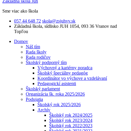
Základná škola Juh
Sme viac ako škola
057 44 648 72
skola@zsjuhvv.sk
Základná škola,
sídlisko JUH 1054, 093 36 Vranov nad
Topľou
Domov
Náš tím
Rada školy
Rada rodičov
Školský podporný tím
Výchovný a kariérny poradca
Školský špeciálny pedagóg
Koordinátor vo výchove a vzdelávaní
Pedagogickí asistenti
Školský parlament
Organizácia šk. roka 2025/2026
Podujatia
Školský rok 2025/2026
Archív
Školský rok 2024/2025
Školský rok 2023/2024
Školský rok 2022/2023
Školský rok 2021/2022