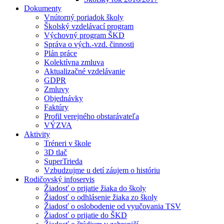
Dokumenty
Vnútorný poriadok školy
Školský vzdelávací program
Výchovný program ŠKD
Správa o vých.-vzd. činnosti
Plán práce
Kolektívna zmluva
Aktualizačné vzdelávanie
GDPR
Zmluvy
Objednávky
Faktúry
Profil verejného obstarávateľa
VÝZVA
Aktivity
Tréneri v škole
3D tlač
SuperTrieda
Vzbudzujme u detí záujem o históriu
Rodičovský infoservis
Žiadosť o prijatie žiaka do školy
Žiadosť o odhlásenie žiaka zo školy
Žiadosť o oslobodenie od vyučovania TSV
Žiadosť o prijatie do ŠKD