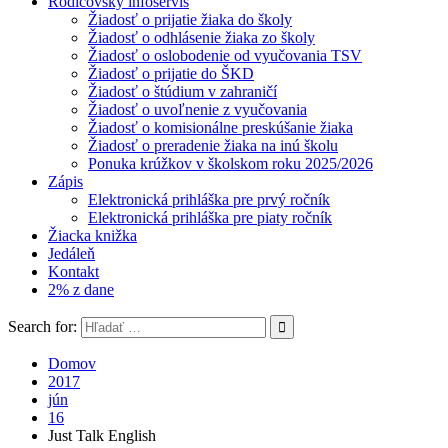
Rodičovský infoservis
Žiadosť o prijatie žiaka do školy
Žiadosť o odhlásenie žiaka zo školy
Žiadosť o oslobodenie od vyučovania TSV
Žiadosť o prijatie do ŠKD
Žiadosť o štúdium v zahraničí
Žiadosť o uvoľnenie z vyučovania
Žiadosť o komisionálne preskúšanie žiaka
Žiadosť o preradenie žiaka na inú školu
Ponuka krúžkov v školskom roku 2025/2026
Zápis
Elektronická prihláška pre prvý ročník
Elektronická prihláška pre piaty ročník
Žiacka knižka
Jedáleň
Kontakt
2% z dane
Search for:
Domov
2017
jún
16
Just Talk English