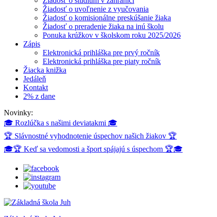
Žiadosť o štúdium v zahraničí
Žiadosť o uvoľnenie z vyučovania
Žiadosť o komisionálne preskúšanie žiaka
Žiadosť o preradenie žiaka na inú školu
Ponuka krúžkov v školskom roku 2025/2026
Zápis
Elektronická prihláška pre prvý ročník
Elektronická prihláška pre piaty ročník
Žiacka knižka
Jedáleň
Kontakt
2% z dane
Novinky:
🎓 Rozlúčka s našimi deviatakmi 🎓
🏆 Slávnostné vyhodnotenie úspechov našich žiakov 🏆
🎓🏆 Keď sa vedomosti a šport spájajú s úspechom 🏆🎓