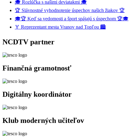
🎓 Rozlúčka s našimi deviatakmi 🎓
🏆 Slávnostné vyhodnotenie úspechov našich žiakov 🏆
🎓🏆 Keď sa vedomosti a šport spájajú s úspechom 🏆🎓
🏅 Reprezentant mesta Vranov nad Topľou 🏙️
NCDTV partner
Finančná gramotnosť
Digitálny koordinátor
Klub moderných učiteľov