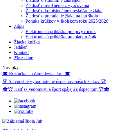
Žiadosť o štúdium v zahraničí
Žiadosť o uvoľnenie z vyučovania
Žiadosť o komisionálne preskúšanie žiaka
Žiadosť o preradenie žiaka na inú školu
Ponuka krúžkov v školskom roku 2025/2026
Zápis
Elektronická prihláška pre prvý ročník
Elektronická prihláška pre piaty ročník
Žiacka knižka
Jedáleň
Kontakt
2% z dane
Novinky:
🎓 Rozlúčka s našimi deviatakmi 🎓
🏆 Slávnostné vyhodnotenie úspechov našich žiakov 🏆
🎓🏆 Keď sa vedomosti a šport spájajú s úspechom 🏆🎓