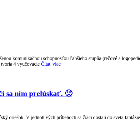
rušenou komunikačnou schopnosťou ľahšieho stupňa (rečové a logopedic
 tvoria 4 vyučovacie
Čítať viac
čí sa ním prelúskať. 🙂
teľský oriešok. V jednotlivých príbehoch sa žiaci dostali do sveta fantá