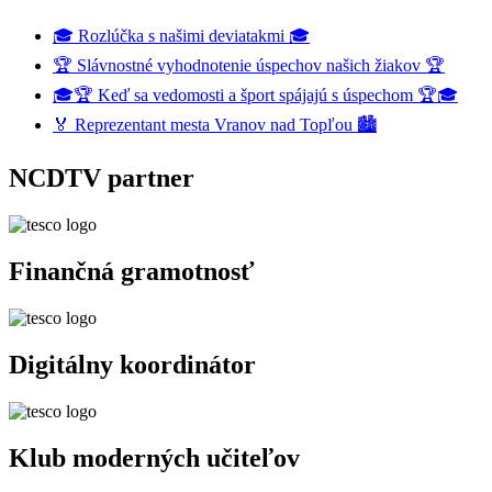
🎓 Rozlúčka s našimi deviatakmi 🎓
🏆 Slávnostné vyhodnotenie úspechov našich žiakov 🏆
🎓🏆 Keď sa vedomosti a šport spájajú s úspechom 🏆🎓
🏅 Reprezentant mesta Vranov nad Topľou 🏙️
NCDTV partner
Finančná gramotnosť
Digitálny koordinátor
Klub moderných učiteľov