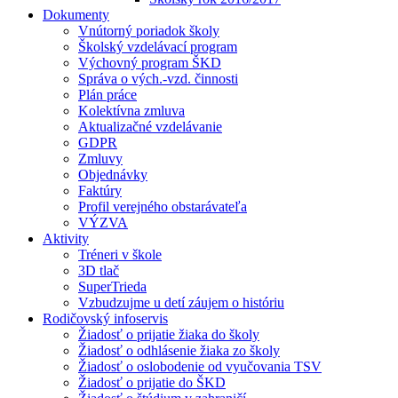
Dokumenty
Vnútorný poriadok školy
Školský vzdelávací program
Výchovný program ŠKD
Správa o vých.-vzd. činnosti
Plán práce
Kolektívna zmluva
Aktualizačné vzdelávanie
GDPR
Zmluvy
Objednávky
Faktúry
Profil verejného obstarávateľa
VÝZVA
Aktivity
Tréneri v škole
3D tlač
SuperTrieda
Vzbudzujme u detí záujem o históriu
Rodičovský infoservis
Žiadosť o prijatie žiaka do školy
Žiadosť o odhlásenie žiaka zo školy
Žiadosť o oslobodenie od vyučovania TSV
Žiadosť o prijatie do ŠKD