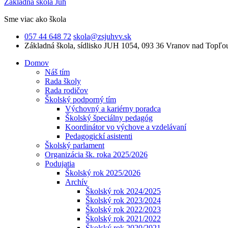
Základná škola Juh
Sme viac ako škola
057 44 648 72
skola@zsjuhvv.sk
Základná škola,
sídlisko JUH 1054, 093 36 Vranov nad Topľo
Domov
Náš tím
Rada školy
Rada rodičov
Školský podporný tím
Výchovný a kariérny poradca
Školský špeciálny pedagóg
Koordinátor vo výchove a vzdelávaní
Pedagogickí asistenti
Školský parlament
Organizácia šk. roka 2025/2026
Podujatia
Školský rok 2025/2026
Archív
Školský rok 2024/2025
Školský rok 2023/2024
Školský rok 2022/2023
Školský rok 2021/2022
Školský rok 2020/2021