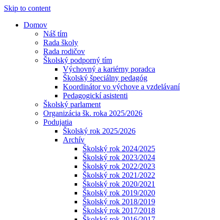
Skip to content
Domov
Náš tím
Rada školy
Rada rodičov
Školský podporný tím
Výchovný a kariérny poradca
Školský špeciálny pedagóg
Koordinátor vo výchove a vzdelávaní
Pedagogickí asistenti
Školský parlament
Organizácia šk. roka 2025/2026
Podujatia
Školský rok 2025/2026
Archív
Školský rok 2024/2025
Školský rok 2023/2024
Školský rok 2022/2023
Školský rok 2021/2022
Školský rok 2020/2021
Školský rok 2019/2020
Školský rok 2018/2019
Školský rok 2017/2018
Školský rok 2016/2017