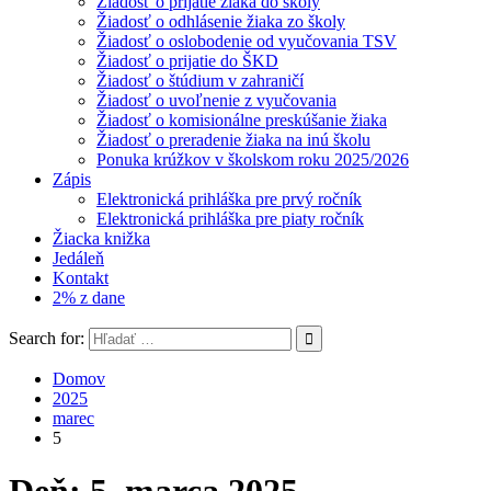
Žiadosť o prijatie žiaka do školy
Žiadosť o odhlásenie žiaka zo školy
Žiadosť o oslobodenie od vyučovania TSV
Žiadosť o prijatie do ŠKD
Žiadosť o štúdium v zahraničí
Žiadosť o uvoľnenie z vyučovania
Žiadosť o komisionálne preskúšanie žiaka
Žiadosť o preradenie žiaka na inú školu
Ponuka krúžkov v školskom roku 2025/2026
Zápis
Elektronická prihláška pre prvý ročník
Elektronická prihláška pre piaty ročník
Žiacka knižka
Jedáleň
Kontakt
2% z dane
Search for:
Domov
2025
marec
5