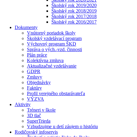
Školský rok 2019/2020
Školský rok 2018/2019
Školský rok 2017/2018
Školský rok 2016/2017
Dokumenty
Vnútorný poriadok školy
Školský vzdelávací program
Výchovný program ŠKD
Správa o vých.-vzd. činnosti
Plán práce
Kolektívna zmluva
Aktualizačné vzdelávanie
GDPR
Zmluvy
Objednávky
Faktúry
Profil verejného obstarávateľa
VÝZVA
Aktivity
Tréneri v škole
3D tlač
SuperTrieda
Vzbudzujme u detí záujem o históriu
Rodičovský infoservis