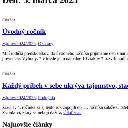
Deň:
5. marca 2025
mar
05
Úvodný ročník
zsjuhvv
2024/2025
,
Oznamy
Milí rodičia predškolákov, do úvodného ročníka prijímame deti s na
prevencie. Výhody: * v triede je maximálne 10 žiakov * rozvrh hodín
mar
05
Každý príbeh v sebe ukrýva tajomstvo, sta
zsjuhvv
2024/2025
,
Podujatia
Žiaci 1.-4. ročníka sa aj tento rok zapojili do 11. ročníka sútaže Čita
Zvonkovi, ktorý sa nebojí dažďa,
Čítať viac
Najnovšie články