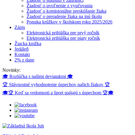
Žiadosť o štúdium v zahraničí
Žiadosť o uvoľnenie z vyučovania
Žiadosť o komisionálne preskúšanie žiaka
Žiadosť o preradenie žiaka na inú školu
Ponuka krúžkov v školskom roku 2025/2026
Zápis
Elektronická prihláška pre prvý ročník
Elektronická prihláška pre piaty ročník
Žiacka knižka
Jedáleň
Kontakt
2% z dane
Novinky:
🎓 Rozlúčka s našimi deviatakmi 🎓
🏆 Slávnostné vyhodnotenie úspechov našich žiakov 🏆
🎓🏆 Keď sa vedomosti a šport spájajú s úspechom 🏆🎓