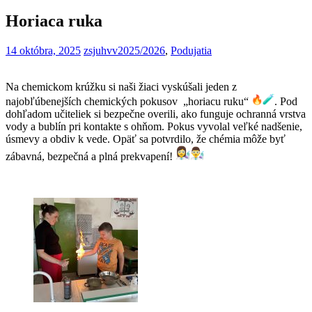
Horiaca ruka
14 októbra, 2025
zsjuhvv
2025/2026
,
Podujatia
Na chemickom krúžku si naši žiaci vyskúšali jeden z
najobľúbenejších chemických pokusov „horiacu ruku“
. Pod
dohľadom učiteliek si bezpečne overili, ako funguje ochranná vrstva
vody a bublín pri kontakte s ohňom. Pokus vyvolal veľké nadšenie,
úsmevy a obdiv k vede. Opäť sa potvrdilo, že chémia môže byť
zábavná, bezpečná a plná prekvapení!