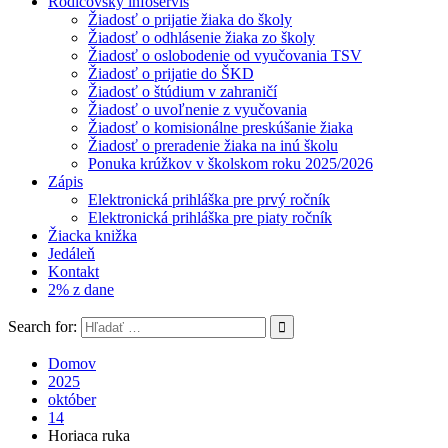
Rodičovský infoservis
Žiadosť o prijatie žiaka do školy
Žiadosť o odhlásenie žiaka zo školy
Žiadosť o oslobodenie od vyučovania TSV
Žiadosť o prijatie do ŠKD
Žiadosť o štúdium v zahraničí
Žiadosť o uvoľnenie z vyučovania
Žiadosť o komisionálne preskúšanie žiaka
Žiadosť o preradenie žiaka na inú školu
Ponuka krúžkov v školskom roku 2025/2026
Zápis
Elektronická prihláška pre prvý ročník
Elektronická prihláška pre piaty ročník
Žiacka knižka
Jedáleň
Kontakt
2% z dane
Search for:
Domov
2025
október
14
Horiaca ruka