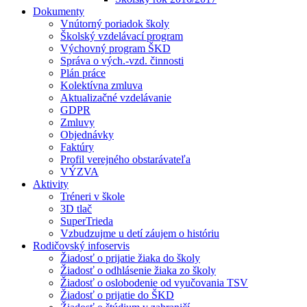
Dokumenty
Vnútorný poriadok školy
Školský vzdelávací program
Výchovný program ŠKD
Správa o vých.-vzd. činnosti
Plán práce
Kolektívna zmluva
Aktualizačné vzdelávanie
GDPR
Zmluvy
Objednávky
Faktúry
Profil verejného obstarávateľa
VÝZVA
Aktivity
Tréneri v škole
3D tlač
SuperTrieda
Vzbudzujme u detí záujem o históriu
Rodičovský infoservis
Žiadosť o prijatie žiaka do školy
Žiadosť o odhlásenie žiaka zo školy
Žiadosť o oslobodenie od vyučovania TSV
Žiadosť o prijatie do ŠKD