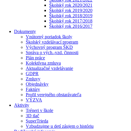
Školský rok 2020/2021
Školský rok 2019/2020
Školský rok 2018/2019
Školský rok 2017/2018
Školský rok 2016/2017
Dokumenty
Vnútorný poriadok školy
Školský vzdelávací program
Výchovný program ŠKD
Správa o vých.-vzd. činnosti
Plán práce
Kolektívna zmluva
Aktualizačné vzdelávanie
GDPR
Zmluvy
Objednávky
Faktúry
Profil verejného obstarávateľa
VÝZVA
Aktivity
Tréneri v škole
3D tlač
SuperTrieda
Vzbudzujme u detí záujem o históriu