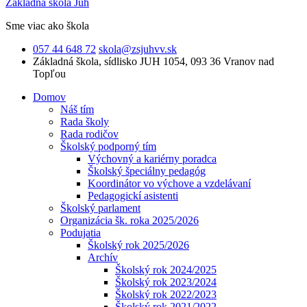
Základná škola Juh
Sme viac ako škola
057 44 648 72
skola@zsjuhvv.sk
Základná škola,
sídlisko JUH 1054, 093 36 Vranov nad
Topľou
Domov
Náš tím
Rada školy
Rada rodičov
Školský podporný tím
Výchovný a kariérny poradca
Školský špeciálny pedagóg
Koordinátor vo výchove a vzdelávaní
Pedagogickí asistenti
Školský parlament
Organizácia šk. roka 2025/2026
Podujatia
Školský rok 2025/2026
Archív
Školský rok 2024/2025
Školský rok 2023/2024
Školský rok 2022/2023
Školský rok 2021/2022